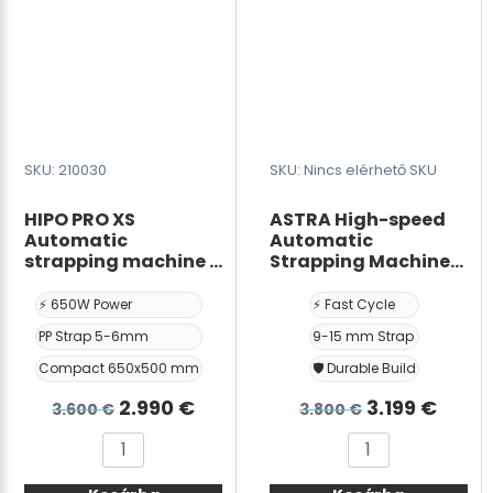
termékoldalon
es
választhatók
kerettel
ki
mennyiség
SKU: 210030
SKU: Nincs elérhető SKU
HIPO PRO XS
ASTRA High-speed
Automatic
Automatic
strapping machine –
Strapping Machine
PP strap 5-6mm –
9-15mm
650W x 500H mm
⚡ 650W Power
⚡ Fast Cycle
PP Strap 5-6mm
9-15 mm Strap
Compact 650x500 mm
🛡️ Durable Build
Det
Det
Det
Det
2.990
€
3.199
€
3.600
€
3.800
€
ursprungliga
nuvarande
ursprunglig
nuva
HIPO
ASTRA
priset
priset
priset
prise
PRO
High-