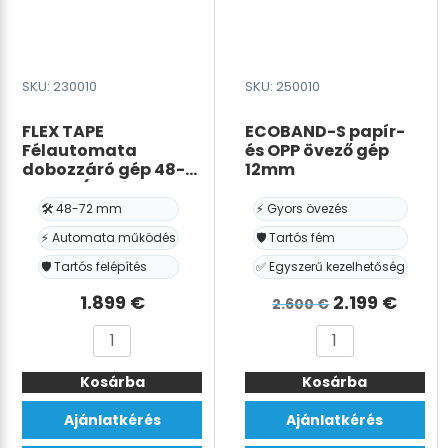
SKU: 230010
SKU: 250010
FLEX TAPE
ECOBAND-S papír-
Félautomata
és OPP övező gép
dobozzáró gép 48-
12mm
72 mm (Kraft vagy
BOPP
🛠️ 48-72 mm
⚡ Gyors övezés
ragasztószalaghoz)
⚡ Automata működés
🛡️ Tartós fém
🛡️ Tartós felépítés
✅ Egyszerű kezelhetőség
Det
Det
1.899
€
2.199
€
2.600
€
ursprunglig
nuva
FLEX
ECOBAND-
priset
prise
TAPE
S
var:
är:
Kosárba
Félautomata
Kosárba
papír-
dobozzáró
és
2.600 €.
2.199
Ajánlatkérés
Ajánlatkérés
gép
OPP