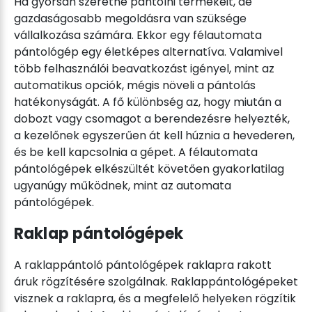
Ha gyorsan szeretné pántolni termékeit, de
gazdaságosabb megoldásra van szüksége
vállalkozása számára. Ekkor egy félautomata
pántológép egy életképes alternatíva. Valamivel
több felhasználói beavatkozást igényel, mint az
automatikus opciók, mégis növeli a pántolás
hatékonyságát. A fő különbség az, hogy miután a
dobozt vagy csomagot a berendezésre helyezték,
a kezelőnek egyszerűen át kell húznia a hevederen,
és be kell kapcsolnia a gépet. A félautomata
pántológépek elkészültét követően gyakorlatilag
ugyanúgy működnek, mint az automata
pántológépek.
Raklap pántológépek
A raklappántoló pántológépek raklapra rakott
áruk rögzítésére szolgálnak. Raklappántológépeket
visznek a raklapra, és a megfelelő helyeken rögzítik