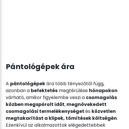
Pántológépek ára
A
pántológépek
ára több tényezőtől függ,
azonban a
befektetés
megtérülése
hónapokon
várható, amikor figyelembe veszi a
csomagolás
közben megspórolt időt
,
megnövekedett
csomagolási termelékenységet
és
közvetlen
megtakarítást a klipek, tömítések költségén
.
Ezenkívül az alkalmazottak elégedettebbek