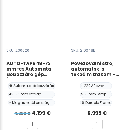
-
mennyiség
800W
x
600H
mm
mennyiség
SKU: 230020
SKU: 210048B
AUTO-TAPE 48-72
Povezovalni stroj
mm-es Automata
avtomatski s
dobozzáró gép
tekočim trakom –
(Kraft vagy BOPP
HIPO ULTRA-B, 220V,
szalag)
za PP trak širine 5-
🛠️ Automata dobozzárás
⚡ 220V Power
6mm, debeline- 0,6-
48-72 mm szalag
5-6 mm Strap
1,0 mm, okvir – širina
850mm, višina
⚡ Magas hatékonyság
🛠️ Durable Frame
800mm
Det
Det
4.199
€
6.999
€
4.699
€
ursprungliga
nuvarande
AUTO-
Povezovalni
priset
priset
TAPE
stroj