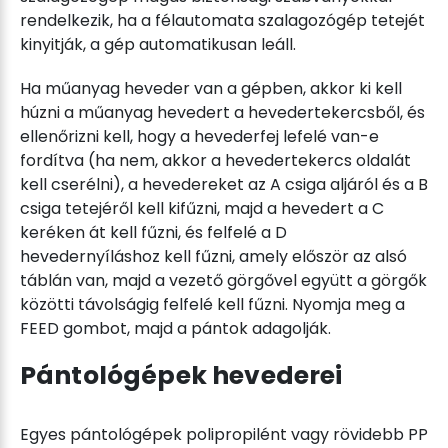
rendelkezik, ha a félautomata szalagozógép tetejét
kinyitják, a gép automatikusan leáll.
Ha műanyag heveder van a gépben, akkor ki kell
húzni a műanyag hevedert a hevedertekercsből, és
ellenőrizni kell, hogy a hevederfej lefelé van-e
fordítva (ha nem, akkor a hevedertekercs oldalát
kell cserélni), a hevedereket az A csiga aljáról és a B
csiga tetejéről kell kifűzni, majd a hevedert a C
keréken át kell fűzni, és felfelé a D
hevedernyíláshoz kell fűzni, amely először az alsó
táblán van, majd a vezető görgővel együtt a görgők
közötti távolságig felfelé kell fűzni. Nyomja meg a
FEED gombot, majd a pántok adagolják.
Pántológépek hevederei
Egyes pántológépek polipropilént vagy rövidebb PP