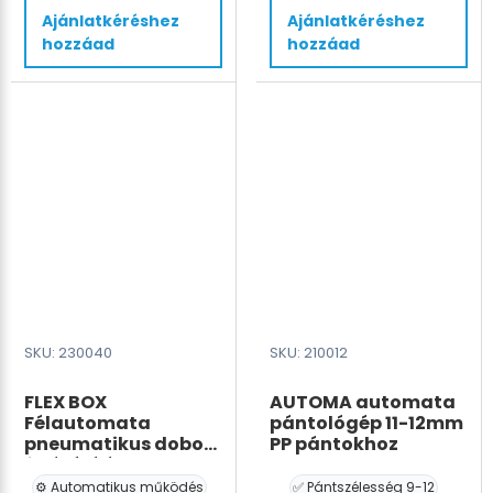
48-
övező
Ajánlatkéréshez
Ajánlatkéréshez
72
gép
hozzáad
hozzáad
mm
12mm
(Kraft
mennyiség
vagy
BOPP
ragasztószalaghoz)
mennyiség
SKU: 230040
SKU: 210012
FLEX BOX
AUTOMA automata
Félautomata
pántológép 11-12mm
pneumatikus doboz
PP pántokhoz
felállító és
töltőállomás
⚙️ Automatikus működés
✅ Pántszélesség 9-12