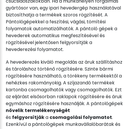
csúcsidőszakokban. Ha a munkahelyén forgalmas
gyártósor van, egy ipari hevedergép használatával
biztosíthatja a termékek szoros rögzítését. A
Pántológépekkel a feszítési, vágási, tömítési
folyamatok automatizálhatók. A pántoló gépek a
hevederek automatikus megfeszítésével és
rögzítésével jelentősen felgyorsítják a
hevederezési folyamatot.
A hevederezés kiváló megoldás az áruk szállításhoz
és tároláshoz történő rögzítésére. Szinte bármi
rögzítésére használható, a törékeny termékektől a
nehézkes rakományokig. A szíjazandó termékek
kartonba csomagolhatók vagy csomagolhatók. Ezt
az eljárást elsősorban raklapok rögzítésére és áruk
egymáshoz rögzítésére használják. A pántológépek
növelik
termelékenységét
és
felgyorsítják
a
csomagolási folyamatot
.
Ezenkívül a pántológépek munkavállalóbarátak és