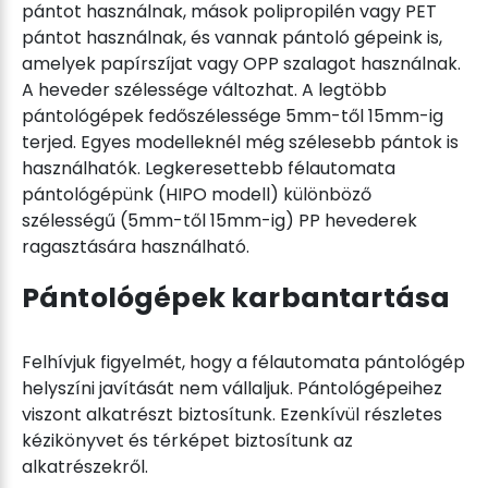
pántot használnak, mások polipropilén vagy PET
pántot használnak, és vannak pántoló gépeink is,
amelyek papírszíjat vagy OPP szalagot használnak.
A heveder szélessége változhat. A legtöbb
pántológépek fedőszélessége 5mm-től 15mm-ig
terjed. Egyes modelleknél még szélesebb pántok is
használhatók. Legkeresettebb félautomata
pántológépünk (HIPO modell) különböző
szélességű (5mm-től 15mm-ig) PP hevederek
ragasztására használható.
Pántológépek karbantartása
Felhívjuk figyelmét, hogy a félautomata pántológép
helyszíni javítását nem vállaljuk. Pántológépeihez
viszont alkatrészt biztosítunk. Ezenkívül részletes
kézikönyvet és térképet biztosítunk az
alkatrészekről.