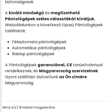
biztonságosak.
A
kiváló minőségű
és
megfizethető
Pántológépek széles választékát kínáljuk.
Weboldalunkon a következő típusú Pántológépek
találhatók:
Félautomata pántológépek
Automatikus pántológépek
Raklap pántológépek
A Pántológépek
garanciával, CE
tanúsítvánnyal
rendelkeznek, és
Magyarország szervizelnek
.
Gyors szállítást biztosítunk
az Ön címére
Magyarország.
Sorterade
Mind a(z) 18 találat megjelenítve
efter