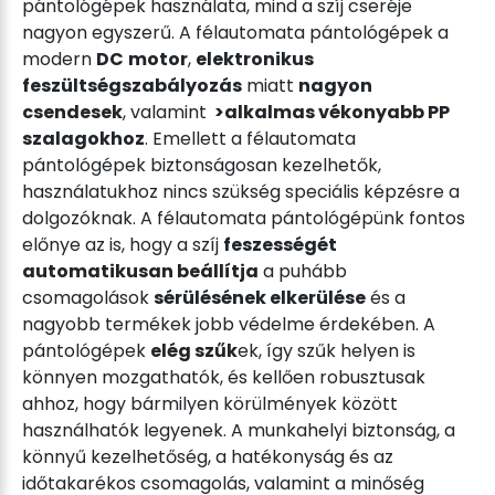
pántológépek használata, mind a szíj cseréje
nagyon egyszerű. A félautomata pántológépek a
modern
DC
motor
,
elektronikus
feszültségszabályozás
miatt
nagyon
csendesek
, valamint
>alkalmas vékonyabb PP
szalagokhoz
. Emellett a félautomata
pántológépek biztonságosan kezelhetők,
használatukhoz nincs szükség speciális képzésre a
dolgozóknak. A félautomata pántológépünk fontos
előnye az is, hogy a szíj
feszességét
automatikusan beállítja
a puhább
csomagolások
sérülésének elkerülése
és a
nagyobb termékek jobb védelme érdekében. A
pántológépek
elég szűk
ek, így szűk helyen is
könnyen mozgathatók, és kellően robusztusak
ahhoz, hogy bármilyen körülmények között
használhatók legyenek. A munkahelyi biztonság, a
könnyű kezelhetőség, a hatékonyság és az
időtakarékos csomagolás, valamint a minőség