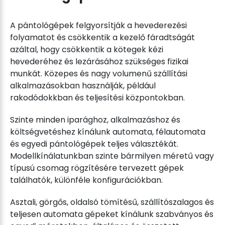
9-
mm
15mm
-
mennyiség
0.55-
A pántológépek felgyorsítják a hevederezési
1.0
folyamatot és csökkentik a kezelő fáradtságát
mm/FI-
azáltal, hogy csökkentik a kötegek kézi
200
hevederéhez és lezárásához szükséges fizikai
mm
munkát. Közepes és nagy volumenű szállítási
-
alkalmazásokban használják, például
Tension
rakodódokkban és teljesítési központokban.
force:
Szinte minden iparághoz, alkalmazáshoz és
0-
költségvetéshez kínálunk automata, félautomata
90
és egyedi pántológépek teljes választékát.
kg
Modellkínálatunkban szinte bármilyen méretű vagy
-
típusú csomag rögzítésére tervezett gépek
Arc
találhatók, különféle konfigurációkban.
size:
W1500×H2200
Asztali, görgős, oldalsó tömítésű, szállítószalagos és
mm
teljesen automata gépeket kínálunk szabványos és
mennyiség