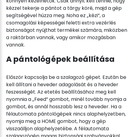
könnyen kezelhetők. Csak annyit kell tennie, hogy
kézzel tekerje a pántot a tárgy köré, majd a gép
segítségével húzza meg. Noha ez „kézi”, a
csomagolási képességei feletti extra vezérlés
biztonságot nyújthat termékei számára, miközben
a raktárban vannak, vagy amikor mozgásban
vannak.
A pántológépek beállítása
Először kapcsolja be a szalagozó gépet. Ezután be
kell állítani a heveder adagolását és a heveder
feszességét. Az etetés beállításához meg kell
nyomnia a „Feed” gombot, minél tovább nyomja a
gombot, és annál hosszabb lesz a heveder. Ha a
félautomata pántológépek nincs alaphelyzetben,
nyomja meg a HOME gombot, hogy a gép
visszaálljon alaphelyzetébe. A félautomata
szalagozógép magas biztonsági szabványokkal