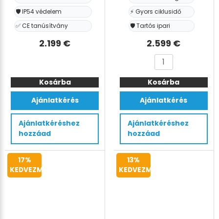
🛡️ IP54 védelem
⚡ Gyors ciklusidő
✅ CE tanúsítvány
🛡️ Tartós ipari
2.199
€
2.599
€
FLEX
AUTOMA
BOX
automata
Kosárba
Félautomata
Kosárba
pántológép
pneumatikus
11-
Ajánlatkérés
Ajánlatkérés
doboz
12mm
felállító
PP
Ajánlatkéréshez
Ajánlatkéréshez
és
pántokhoz
hozzáad
hozzáad
töltőállomás
mennyiség
mennyiség
17%
13%
KEDVEZMÉNY
KEDVEZMÉNY