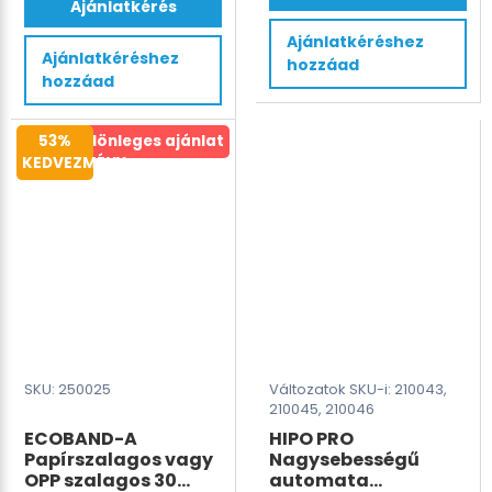
OPP
Ajánlatkérés
a
bandázsoló
terméknek
Ajánlatkéréshez
gép
Ajánlatkéréshez
hozzáad
több
30mm
hozzáad
variációja
mennyiség
van.
53%
Különleges ajánlat
A
KEDVEZMÉNY
változatok
a
termékoldalon
választhatók
ki
SKU: 250025
Változatok SKU-i: 210043,
210045, 210046
ECOBAND-A
HIPO PRO
Papírszalagos vagy
Nagysebességű
OPP szalagos 30
automata