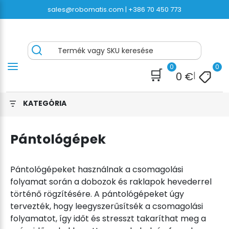
Ugrás
sales@robomatis.com |
+386 70 450 773
a
tartalomra
pantolas.hu® – Kiváló minőségű
Battery Strapping Tools and Packing Machines
Termék vagy SKU keresése
csomagolóeszközök gyors kiszállítása
Delivered Fast and Free
0
0
🛒
0
€
|
KATEGÓRIA
Pántológépek
Pántológépeket használnak a csomagolási
folyamat során a dobozok és raklapok hevederrel
történő rögzítésére. A pántológépeket úgy
tervezték, hogy leegyszerűsítsék a csomagolási
folyamatot, így időt és stresszt takaríthat meg a