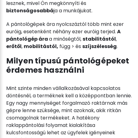
lesznek, mivel Ön megkönnyíti és
biztonságosabbá
ja a munkájukat.
A pántológépek ára nyolcszáztól több mint ezer
euróig, esetenként néhány ezer euróig terjed.
A
pántológép ára
a minőségtől,
stabilitástól
,
erőtől
,
mobilitástól,
függ > és
szíjszélesség
.
Milyen típusú pántológépeket
érdemes használni
Mint szinte minden vállalkozásával kapcsolatos
döntésnél, a terméknek kell a középpontban lennie.
Egy nagy mennyiséget forgalmazó raktárnak más
gépre lenne szüksége, mint azoknak, akik ritkán
csomagolnak termékeket. A hatékony
raklappántolási folyamat kialakítása
kulcsfontosságú lehet az ügyfelek igényeinek