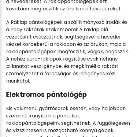
a hevedereket. A raklappántológépek ezt
követően megfeszítik az áru körüli hevedereket.
A Raklap pántológépek a szállítmányozó irodák és
a nagy raktárak szakemberei: A raklap alá
vezetősínt csúsztatnak, segítségével a heveder
kézzel körbekerül a raklapon és az árukon, majd a
raklappántológépek megfeszítik, vágják, hegesztik.
A nehéz euro-raklapok rögzítése csak néhány
pillanatot vesz igénybe, és megkíméli a raktári
személyzetet a fáradságos és időigényes kézi
munkától.
Elektromos pántológép
Kis volumenű gyártósorok esetén, vagy ha jobban
szeretné irányítani a pántokat,
raklappántológépeink segíthetnek. A függőlegesen
és vízszintesen is mozgatható könnyű gépek