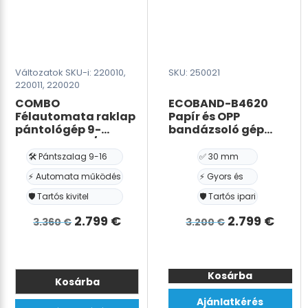
Változatok SKU-i: 220010,
SKU: 250021
220011, 220020
COMBO
ECOBAND-B4620
Félautomata raklap
Papír és OPP
pántológép 9-
bandázsoló gép
16mm-es PET/PP
30mm
pántszalaghoz
🛠️ Pántszalag 9-16
✅ 30 mm
⚡ Automata működés
⚡ Gyors és
🛡️ Tartós kivitel
🛡️ Tartós ipari
Det
Det
Det
Det
2.799
€
2.799
€
3.360
€
3.200
€
ursprungliga
nuvarande
ursprunglig
nuva
ECOBAND-
priset
priset
priset
prise
B4620
var:
är:
var:
är:
Kosárba
Papír
Kosárba
és
3.360 €.
2.799 €.
3.200 €.
2.799
Ennek
Ajánlatkérés