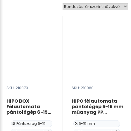
pris:
lågt
till
högt
SKU: 210070
SKU: 210060
HIPO BOX
HIPO félautomata
Félautomata
pántológép 5-15 mm
pántológép 6-15
műanyag PP
mm-es PP
pántszalaghoz
pántszalagokhoz
🛠️ Pántszalag 6-15
🛠️ 5-15 mm