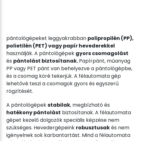
pántológépeket leggyakrabban
polipropilén (PP),
polietilén (PET) vagy papír hevederekkel
használják. A pántológépek
gyors csomagolást
és
pántolást biztosítanak.
Papírpánt, műanyag
PP vagy PET pánt van behelyezve a pántológépbe,
és a csomag köré tekerjük. A félautomata gép
lehetővé teszi a csomagok gyors és egyszerű
rögzítését.
A pántológépek
stabilak
, megbízható és
hatékony pántolást
biztosítanak. A félautomata
gépet kezelő dolgozók speciális képzése nem
szükséges. Hevedergépeink
robusztusak
és nem
igényelnek sok karbantartást. Mind a félautomata