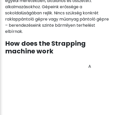
egyedi méretekben, általános és összetett
alkalmazásokhoz. Gépeink erőssége a
sokoldalúságában rejlik. Nincs szükség konkrét
raklappántoló gépre vagy műanyag pántoló gépre
– berendezéseink szinte bármilyen terhelést
elbírnak.
How does the Strapping
machine work
A