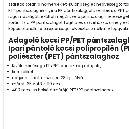
szállítás során a hőmérséklet-különbség és nedvességtart
PET pántszalag előnye a PP pántszalaggal szemben: a PET pá
rugalmasságát, ezáltal megőrizve a pántszalag merevségét
során. Ez a PP pántszalagot tágítja és összehúzza, amely ezá
képes ellenállni a tulajdonságai elvesztése nélkül. A legg
Adagoló kocsi PP/PET pántszalag
Ipari pántoló kocsi polipropilén (P
poliészter (PET) pántszalaghoz
Kiváló minőségű PP/PET pántszalag adagoló,
kerekekkel,
nagyon stabil, összesen 28 kg súlyú,
méret: 65 × 48 × 110 cm,
400 mm-es belső átmérőjű PET/PP pántszalaghoz.