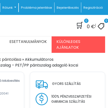
Rólunk
Probléma jelentése
Bejelentkezés
Regisztráció
0
0
🛒
|
0
€
ESETTANULMÁNYOK
KÜLÖNLEGES
AJÁNLATOK
k pántolása
»
Akkumulátoros
szalag – PET/PP pántszalag adagoló kocsi
tó kézbesítés
GYORS SZÁLLÍTÁS
120041
100% PÉNZVISSZAFIZETÉSI
GARANCIA SZÁLLÍTÁS