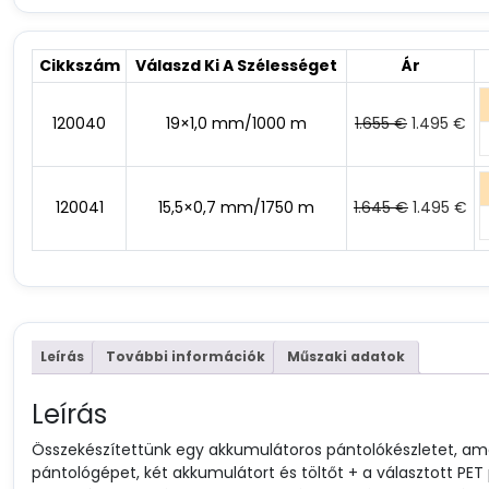
Cikkszám
Válaszd Ki A Szélességet
Ár
Det
De
120040
19×1,0 mm/1000 m
1.655
€
1.495
€
ursprungli
nu
priset
pri
var:
är:
Det
De
120041
15,5×0,7 mm/1750 m
1.645
€
1.495
€
1.655 €.
1.4
ursprungl
nu
priset
pri
var:
är:
1.645 €.
1.4
Leírás
További információk
Műszaki adatok
Leírás
Összekészítettünk egy akkumulátoros pántolókészletet, am
pántológépet, két akkumulátort és töltőt + a választott P