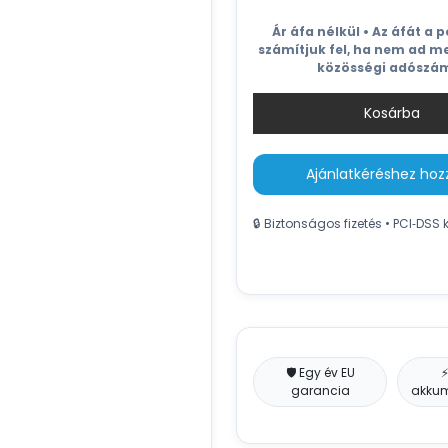
Ár áfa nélkül • Az áfát a 
számítjuk fel, ha nem ad m
közösségi adószá
Kosárba
Ajánlatkéréshez ho
🔒 Biztonságos fizetés • PCI‑DSS 
🛡️ Egy év EU
⚡
garancia
akkum