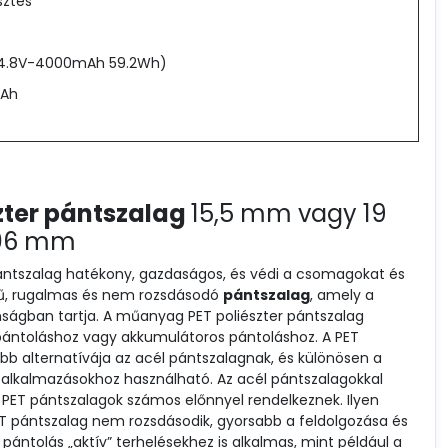
sztés
(14.8V-4000mAh 59.2Wh)
0Ah
zter pántszalag
15,5 mm vagy 19
06 mm
pántszalag hatékony, gazdaságos, és védi a csomagokat és
yű, rugalmas és nem rozsdásodó
pántszalag
, amely a
ságban tartja. A műanyag PET poliészter pántszalag
pántoláshoz vagy akkumulátoros pántoláshoz. A PET
obb alternatívája az acél pántszalagnak, és különösen a
alkalmazásokhoz használható. Az acél pántszalagokkal
 PET pántszalagok számos előnnyel rendelkeznek. Ilyen
ET pántszalag nem rozsdásodik, gyorsabb a feldolgozása és
a pántolás „aktív” terhelésekhez is alkalmas, mint például a