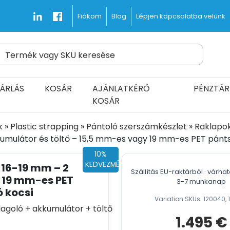
Blog
Lépjen kapcsolatba velünk
Fiókom
Termék vagy SKU keresése
s kiszállítása
d Fast and Free
ÁRLÁS
KOSÁR
AJÁNLATKÉRŐ
PÉNZTÁR
KOSÁR
k
»
Plastic strapping
»
Pántoló szerszámkészlet
»
Raklapo
kkumulátor és töltő – 15,5 mm-es vagy 19 mm-es PET pánt
10%
KEDVEZMÉNY
 16-19 mm – 2
Szállítás EU-raktárból · várha
 19 mm-es PET
3-7 munkanap
 kocsi
Variation SKUs: 120040, 
1.495
€