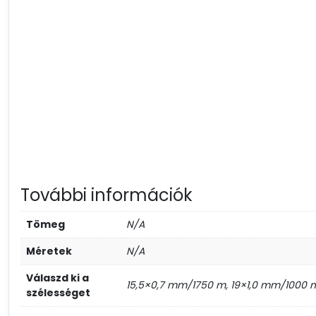
További információk
Tömeg
N/A
Méretek
N/A
Válaszd ki a
15,5×0,7 mm/1750 m, 19×1,0 mm/1000 
szélességet