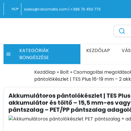
Ugrás
HU
sales@robomatis.com |
+386 70 450 773
▾
a
tartalomra
pantolas.hu® – Kiváló minőségű csomagolóeszközök gyor
Battery Strapping Tools and Packing Machines Delivere
KATEGÓRIÁK
KEZDŐLAP
VÁS
BÖNGÉSZÉSE
Kezdőlap
»
Bolt
»
Csomagolási megoldáso
pántolókészlet | TES Plus 16-19 mm – 2 a
Akkumulátoros pántolókészlet | TES Plus
akkumulátor és töltő – 15,5 mm-es vagy
pántszalag – PET/PP pántszalag adagoló