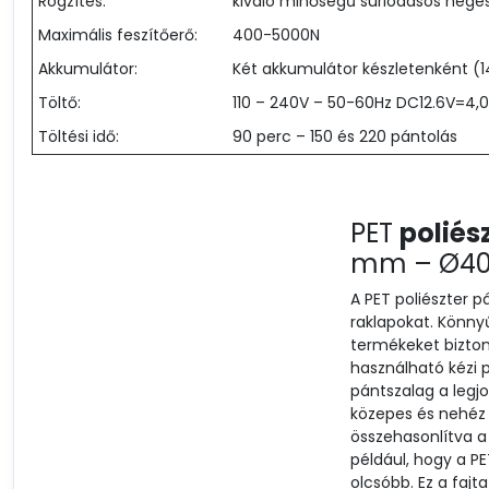
Rögzítés:
kiváló minőségű súrlódásos hege
Maximális feszítőerő:
400-5000N
Akkumulátor:
Két akkumulátor készletenként 
Töltő:
110 – 240V – 50-60Hz DC12.6V=4,
Töltési idő:
90 perc – 150 és 220 pántolás
PET
poliés
mm – Ø4
A PET poliészter 
raklapokat. Könn
termékeket bizton
használható kézi 
pántszalag a legj
közepes és nehéz 
összehasonlítva a
például, hogy a P
olcsóbb. Ez a fajt