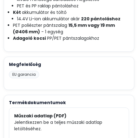
PET és PP raklap pántoláshoz
Két
akkumulátor és töltő
14.4V Li-ion akkumulátor akár
220 pántoláshoz
PET poliészter pántszalag
15,5 mm vagy 19 mm
(Ø406 mm)
- 1 egység
Adagoló kocsi
PP/PET pántszalagokhoz
Megfelelőség
EU garancia
Termékdokumentumok
Műszaki adatlap (PDF)
Jelentkezzen be a teljes műszaki adatlap
letöltéséhez.