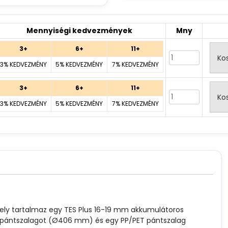
Mennyiségi kedvezmények
Mny
3+
6+
11+
t
Ko
3% KEDVEZMÉNY
5% KEDVEZMÉNY
7% KEDVEZMÉNY
ga
varande
set
3+
6+
11+
t
Ko
95 €.
3% KEDVEZMÉNY
5% KEDVEZMÉNY
7% KEDVEZMÉNY
iga
varande
set
95 €.
ely tartalmaz egy TES Plus 16-19 mm akkumulátoros
ET pántszalagot (Ø406 mm) és egy PP/PET pántszalag