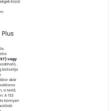
ségek közül:
 m
 Plus
ós,
atra
PET) vagy
eszabható,
 biztosítja
n
látor akár
mulátoros
 a textil,
én. A TES
 és könnyen
súrlódó
z