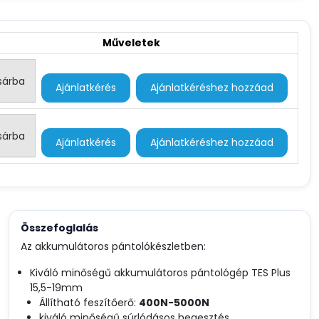
Műveletek
sárba
Ajánlatkérés
Ajánlatkéréshez hozzáad
sárba
Ajánlatkérés
Ajánlatkéréshez hozzáad
Összefoglalás
Az akkumulátoros pántolókészletben:
Kiváló minőségű akkumulátoros pántológép TES Plus
15,5-19mm
Állítható feszítőerő:
400N-5000N
kiváló minőségű súrlódásos hegesztés