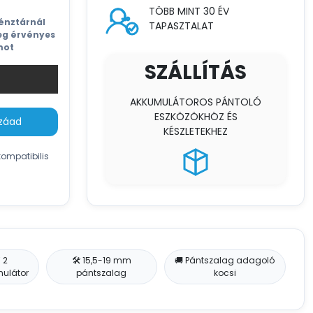
TÖBB MINT 30 ÉV
pénztárnál
TAPASZTALAT
eg érvényes
mot
SZÁLLÍTÁS
AKKUMULÁTOROS PÁNTOLÓ
ESZKÖZÖKHÖZ ÉS
zzáad
KÉSZLETEKHEZ
kompatibilis
 2
🛠️ 15,5-19 mm
🚚 Pántszalag adagoló
ulátor
pántszalag
kocsi