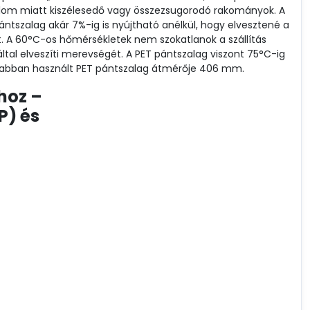
alom miatt kiszélesedő vagy összezsugorodó rakományok. A
ntszalag akár 7%-ig is nyújtható anélkül, hogy elvesztené a
. A 60°C-os hőmérsékletek nem szokatlanok a szállítás
ltal elveszíti merevségét. A PET pántszalag viszont 75°C-ig
yakrabban használt PET pántszalag átmérője 406 mm.
hoz –
P) és