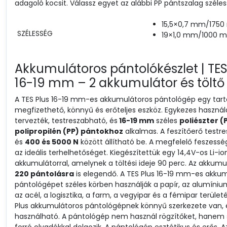
adagoló kocsit. Válassz egyet az alábbi PP pántszalag széles
15,5×0,7 mm/1750
SZÉLESSÉG
19×1,0 mm/1000 m
Akkumulátoros pántolókészlet | TES
16-19 mm – 2 akkumulátor és töltő
A TES Plus 16-19 mm-es akkumulátoros pántológép egy tart
megfizethető, könnyű és erőteljes eszköz. Egykezes használ
tervezték, testreszabható, és
16-19 mm
széles
poliészter (
polipropilén (PP) pántokhoz
alkalmas. A feszítőerő testr
és
400 és 5000 N
között állítható be. A megfelelő feszesség
az ideális terhelhetőséget. Kiegészítettük egy 14,4V-os Li-io
akkumulátorral, amelynek a töltési ideje 90 perc. Az akkumu
220 pántolásra
is elegendő. A TES Plus 16-19 mm-es akku
pántológépet széles körben használják a papír, az alumínium,
az acél, a logisztika, a farm, a vegyipar és a fémipar terület
Plus akkumulátoros pántológépnek könnyű szerkezete van,
használható. A pántológép nem használ rögzítőket, hanem 
forró olvadékkal dolgozik. A pántológép esztétikus és erős. A