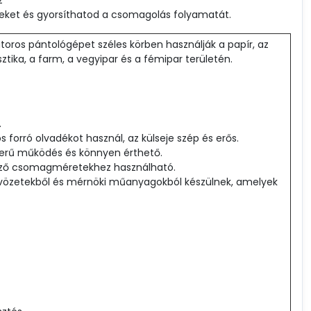
ket és gyorsíthatod a csomagolás folyamatát.
oros pántológépet széles körben használják a papír, az
isztika, a farm, a vegyipar és a fémipar területén.
.
s forró olvadékot használ, az külseje szép és erős.
zerű működés és könnyen érthető.
öző csomagméretekhez használható.
 ötvözetekből és mérnöki műanyagokból készülnek, amelyek