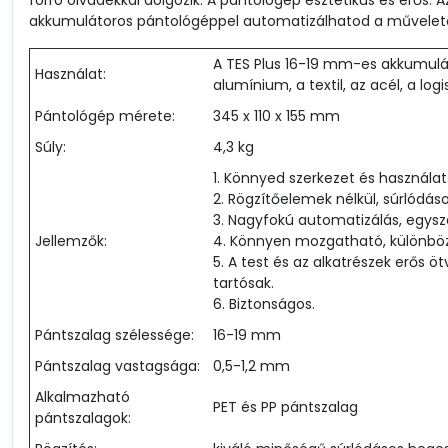
akkumulátoros pántológéppel automatizálhatod a művelete
A TES Plus 16-19 mm-es akkumulát
Használat:
alumínium, a textil, az acél, a log
Pántológép mérete:
345 x 110 x 155 mm
Súly:
4,3 kg
1. Könnyed szerkezet és használat
2. Rögzítőelemek nélkül, súrlódáso
3. Nagyfokú automatizálás, egys
Jellemzők:
4. Könnyen mozgatható, különb
5. A test és az alkatrészek erős
tartósak.
6. Biztonságos.
Pántszalag szélessége:
16-19 mm
Pántszalag vastagsága:
0,5-1,2 mm
Alkalmazható
PET és PP pántszalag
pántszalagok: