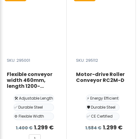
SKU: 295001
SKU: 295112
Flexible conveyor
Motor-drive Roller
width 460mm,
Conveyor RC2M-D
length 1200-
4800mm, height
600-1000mm
🛠️ Adjustable Length
⚡ Energy Efficient
✅ Durable Steel
🛡️ Durable Steel
⚙️ Flexible Width
✅ CE Certified
Det
Det
Det
Det
1.299
€
1.299
€
1.400
€
1.584
€
ursprungliga
nuvarande
ursprunglig
nuva
Flexible
Motor-