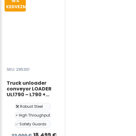
16%
A
mm
KEDVEZMÉNY
változatok
mennyiség
a
termékoldalon
választhatók
ki
SKU: 295301
Truck unloader
conveyor LOADER
UL1790 – L790 +
1000cm, W80cm
🛠️ Robust Steel
⚡ High Throughput
✅ Safety Guards
Det
Det
18.499
€
22.000
€