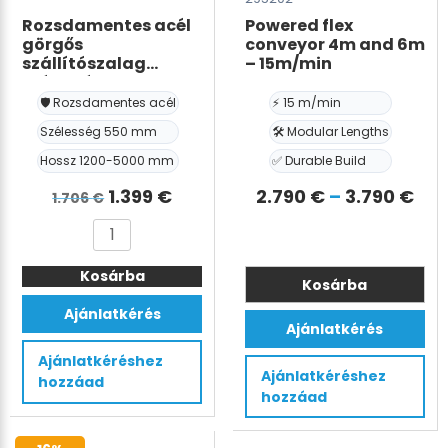
Rozsdamentes acél
Powered flex
görgős
conveyor 4m and 6m
szállítószalag
– 15m/min
szélesség 550 mm,
hossz 1200-5000 mm
🛡️ Rozsdamentes acél
⚡ 15 m/min
Szélesség 550 mm
🛠️ Modular Lengths
Hossz 1200-5000 mm
✅ Durable Build
Det
Det
Árt
1.399
€
2.790
€
–
3.790
€
1.706
€
ursprungliga
nuvarande
2.7
Rozsdamentes
priset
priset
-
acél
var:
är:
3.7
Kosárba
görgős
Kosárba
szállítószalag
1.706 €.
1.399 €.
Ennek
Ajánlatkérés
szélesség
Ajánlatkérés
a
550
terméknek
Ajánlatkéréshez
mm,
Ajánlatkéréshez
hozzáad
több
hossz
hozzáad
variációja
1200-
van.
5000