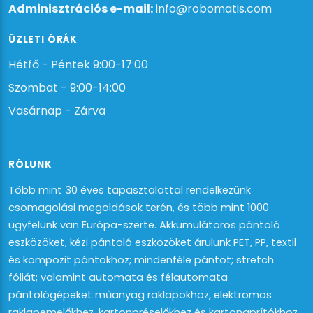
Adminisztrációs e-mail:
info@robomatis.com
ÜZLETI ÓRÁK
Hétfő - Péntek 9:00-17:00
Szombat - 9:00-14:00
Vasárnap - Zárva
RÓLUNK
Több mint 30 éves tapasztalattal rendelkezünk
csomagolási megoldások terén, és több mint 1000
ügyfelünk van Európa-szerte. Akkumulátoros pántoló
eszközöket, kézi pántoló eszközöket árulunk PET, PP, textil
és kompozit pántokhoz; mindenféle pántot; stretch
fóliát; valamint automata és félautomata
pántológépeket műanyag raklapokhoz, elektromos
raklapemelőkhez, kartonpréselőkhez és kartonaprítókhoz.