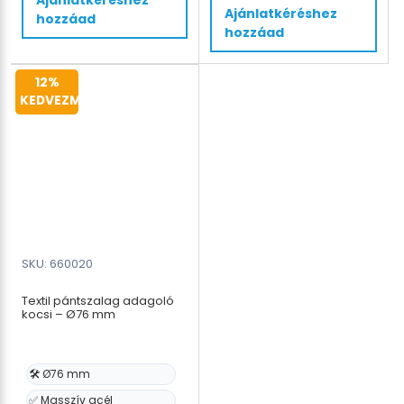
terméknek
mm
Ajánlatkéréshez
hozzáad
több
-
hozzáad
variációja
tömítések
van.
-
12%
A
pántoló
KEDVEZMÉNY
változatok
kocsi
a
mennyiség
termékoldalon
választhatók
ki
SKU: 660020
Textil pántszalag adagoló
kocsi – Ø76 mm
🛠️ Ø76 mm
✅ Masszív acél