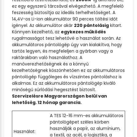
ez egy egyszerű tárcsával elvégezhető. A megfelelő
feszesség biztosítja az ideális terhelhetőséget. A
14,4V-os Li-ion akkumulátor 90 perces töltési időt
igényel. Az akkumulátor akár
220 pántolásig
kitart.
Könnyen kezelhető, az
egykezes működés
rugalmasságot tesz lehetővé a használat során. Az
akkumulátoros pántológép úgy van kialakítva, hogy
tartós legyen, és megfeleljen a gyárban vagy a
raktárakban való használathoz. A
manőverezhetőségnek és a könnyű
kezelhetőségnek köszönhetően ez az akkumulátoros
pántológép függőleges és vízszintes pántoláshoz is
alkalmas. Ez az akkumulátoros pántológép kiváló
minőségű súrlódási hegesztést biztosít.
Szervizelésre Magyarországon belül van
lehetőség. 12 hónap garancia.
A TES 12-16 mm-es akkumulátoros
pántológépet széles körben
használják a papír, az alumínium,
Használat:
a textil, az acél, a logisztika, a