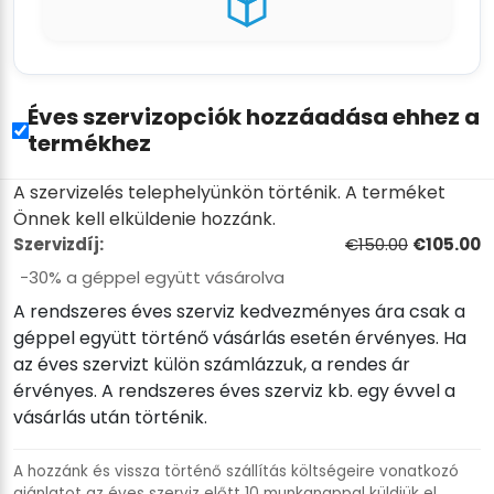
Éves szervizopciók hozzáadása ehhez a
termékhez
A szervizelés telephelyünkön történik. A terméket
Önnek kell elküldenie hozzánk.
Szervizdíj:
€150.00
€105.00
−30% a géppel együtt vásárolva
A rendszeres éves szerviz kedvezményes ára csak a
géppel együtt történő vásárlás esetén érvényes. Ha
az éves szervizt külön számlázzuk, a rendes ár
érvényes. A rendszeres éves szerviz kb. egy évvel a
vásárlás után történik.
A hozzánk és vissza történő szállítás költségeire vonatkozó
ajánlatot az éves szerviz előtt 10 munkanappal küldjük el.