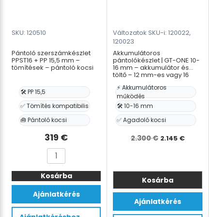
pántoló
kocsi
mennyiség
SKU: 120510
Változatok SKU-i: 120022,
120023
Pántoló szerszámkészlet
Akkumulátoros
PPST16 + PP 15,5 mm –
pántolókészlet | GT-ONE 10-
tömítések – pántoló kocsi
16 mm – akkumulátor és
töltő – 12 mm-es vagy 16
mm-es PP pántszalag –
⚡ Akkumulátoros
agadoló kocsi
🛠️ PP 15,5
működés
✅ Tömítés kompatibilis
🛠️ 10-16 mm
🧰 Pántoló kocsi
✅ Agadoló kocsi
Det
Det
319
€
2.300
€
2.145
€
ursprunglig
nuvar
Pántoló
priset
priset
szerszámkészlet
var:
är:
Kosárba
PPST16
Kosárba
+
2.300 €.
2.145 €
Ennek
Ajánlatkérés
PP
Ajánlatkérés
a
15,5
Ajánlatkéréshez