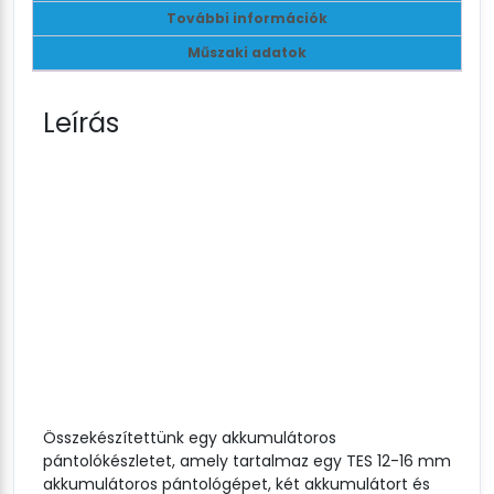
További információk
Műszaki adatok
Leírás
Összekészítettünk egy akkumulátoros
pántolókészletet, amely tartalmaz egy TES 12-16 mm
akkumulátoros pántológépet, két akkumulátort és