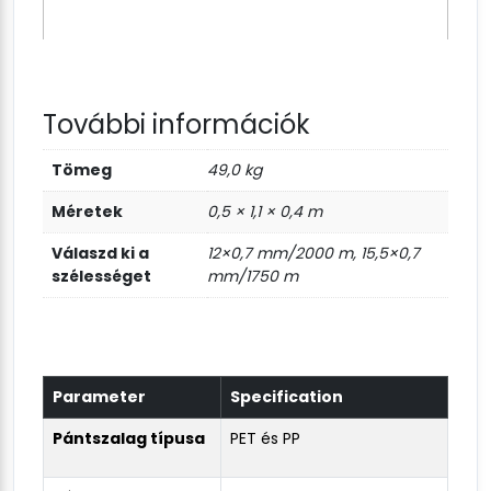
További információk
Tömeg
49,0 kg
Méretek
0,5 × 1,1 × 0,4 m
Válaszd ki a
12×0,7 mm/2000 m, 15,5×0,7
szélességet
mm/1750 m
Parameter
Specification
Pántszalag típusa
PET és PP