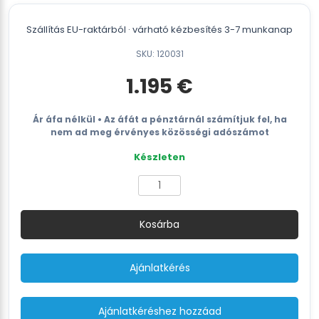
Szállítás EU-raktárból · várható kézbesítés 3-7 munkanap
SKU: 120031
1.195
€
Ár áfa nélkül • Az áfát a pénztárnál számítjuk fel, ha
nem ad meg érvényes közösségi adószámot
Készleten
Akkumulátoros
pántolókészlet
|
Kosárba
TES
12-
16
Ajánlatkérés
mm
-
2
Ajánlatkéréshez hozzáad
akkumulátor