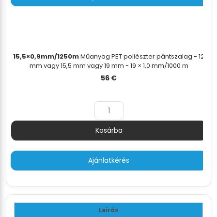
15,5×0,9mm/1250m
Műanyag PET poliészter pántszalag - 12
mm vagy 15,5 mm vagy 19 mm - 19 × 1,0 mm/1000 m
56
€
Kosárba
Mennyiség
Ajánlatkérés
Leírás