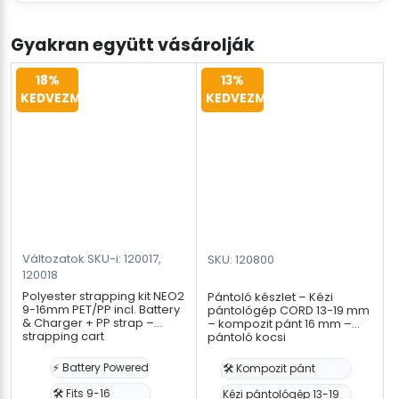
Gyakran együtt vásárolják
18%
13%
KEDVEZMÉNY
KEDVEZMÉNY
Változatok SKU-i: 120017,
SKU: 120800
120018
Polyester strapping kit NEO2
Pántoló készlet – Kézi
9-16mm PET/PP incl. Battery
pántológép CORD 13-19 mm
& Charger + PP strap –
– kompozit pánt 16 mm –
strapping cart
pántoló kocsi
⚡ Battery Powered
🛠️ Kompozit pánt
🛠️ Fits 9-16
Kézi pántológép 13-19