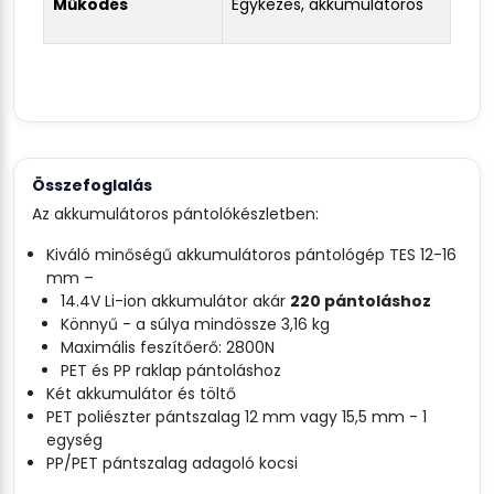
Működés
Egykezes, akkumulátoros
Összefoglalás
Az akkumulátoros pántolókészletben:
Kiváló minőségű akkumulátoros pántológép TES 12-16
mm –
14.4V Li-ion akkumulátor akár
220 pántoláshoz
Könnyű - a súlya mindössze 3,16 kg
Maximális feszítőerő: 2800N
PET és PP raklap pántoláshoz
Két akkumulátor és töltő
PET poliészter pántszalag 12 mm vagy 15,5 mm - 1
egység
PP/PET pántszalag adagoló kocsi