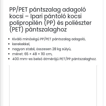
PP/PET pántszalag adagoló
kocsi – Ipari pántoló kocsi
polipropilén (PP) és poliészter
(PET) pántszalaghoz
Kiváló minőségű PP/PET pántszalag adagoló,
kerekekkel,
nagyon stabil, összesen 28 kg súlyú,
méret: 65 × 48 × 110 cm,
400 mm-es belső átmérőjű PET/PP pántszalaghoz.