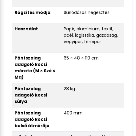
Rögzítés módja
Súrlódásos hegesztés
Használat
Papír, alumínium, textil,
acél, logisztika, gazdaság,
vegyipar, fémipar
Pántszalag
65 × 48 × 110 cm
adagoló kocsi
mérete (M × Szé ×
Ma)
Pántszalag
28 kg
adagoló kocsi
súlya
Pántszalag
400 mm
adagoló kocsi
belső átmérője