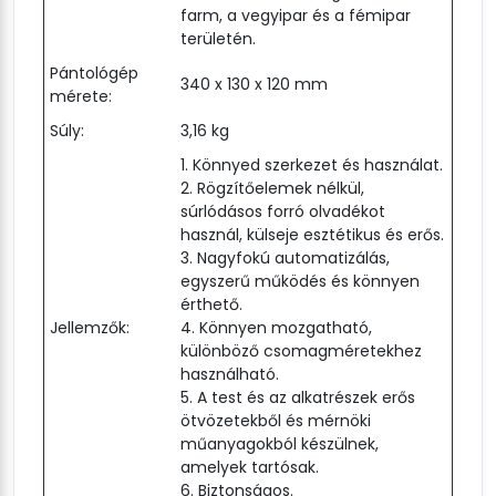
farm, a vegyipar és a fémipar
területén.
Pántológép
340 x 130 x 120 mm
mérete:
Súly:
3,16 kg
1. Könnyed szerkezet és használat.
2. Rögzítőelemek nélkül,
súrlódásos forró olvadékot
használ, külseje esztétikus és erős.
3. Nagyfokú automatizálás,
egyszerű működés és könnyen
érthető.
Jellemzők:
4. Könnyen mozgatható,
különböző csomagméretekhez
használható.
5. A test és az alkatrészek erős
ötvözetekből és mérnöki
műanyagokból készülnek,
amelyek tartósak.
6. Biztonságos.