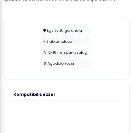
🛡️ Egy év EU garancia
⚡ 2 akkumulátor
🔧 12-16 mm pántszalag
🛠️ Agadoló kocsi
Kompatibilis ezzel