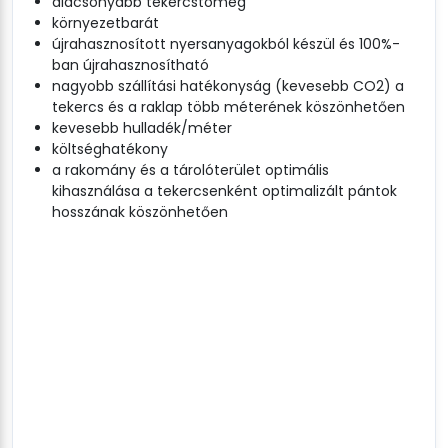
alacsonyabb tekercstömeg
környezetbarát
újrahasznosított nyersanyagokból készül és 100%-
ban újrahasznosítható
nagyobb szállítási hatékonyság (kevesebb CO2) a
tekercs és a raklap több méterének köszönhetően
kevesebb hulladék/méter
költséghatékony
a rakomány és a tárolóterület optimális
kihasználása a tekercsenként optimalizált pántok
hosszának köszönhetően