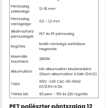
Pántszalag
12-16 mm
szélessége:
Pántszalag
0,5 – 1,2 mm
vastagsága:
Alkalmazható
PET és PP pántszalag
pántszalagok:
kiváló minőségű súrlódásos
Rögzítés:
hegesztés
Maximális
2800N
feszítőerő:
Két akkumulátor készletenként
Akkumulátor:
(lítium akkumulátor 4.0Aih 12VCD)
100V -245 CAC-50-60HZ
Töltő:
DC12.6V=4.0A
Töltési idő:
90 perc – 150 és 220 rögzítés
PET poliészter pántszalag 12