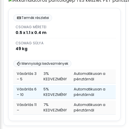
Termék részletei
CSOMAG MÉRETEI
0.5 x 1.1 x 0.4 m
CSOMAG SÚLYA
49 kg
Mennyiségi kedvezmények
Vásárlás 3
3%
Automatikusan a
– 5
KEDVEZMÉNY
pénztárnál
Vásárlás 6
5%
Automatikusan a
– 10
KEDVEZMÉNY
pénztárnál
Vásárlás 11
7%
Automatikusan a
–
KEDVEZMÉNY
pénztárnál