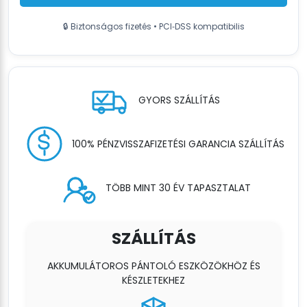
és
töltő
🔒 Biztonságos fizetés • PCI‑DSS kompatibilis
-
12
mm-
es
vagy
GYORS SZÁLLÍTÁS
15,5
mm-
es
100% PÉNZVISSZAFIZETÉSI GARANCIA SZÁLLÍTÁS
PET
pántszalag
-
TÖBB MINT 30 ÉV TAPASZTALAT
agadoló
kocsi
mennyiség
SZÁLLÍTÁS
AKKUMULÁTOROS PÁNTOLÓ ESZKÖZÖKHÖZ ÉS
KÉSZLETEKHEZ