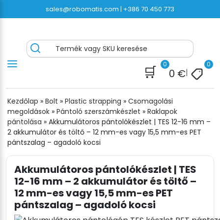
Ugrás
sales@robomatis.com |
+386 70 450 773
a
tartalomra
pantolas.hu® – Kiváló minőségű
Battery Strapping Tools and Packing Machines
Termék vagy SKU keresése
csomagolóeszközök gyors kiszállítása
Delivered Fast and Free
0
0
🛒
0
€
|
Kezdőlap
»
Bolt
»
Plastic strapping
»
Csomagolási
megoldások
»
Pántoló szerszámkészlet
»
Raklapok
pántolása
»
Akkumulátoros pántolókészlet | TES 12-16 mm –
2 akkumulátor és töltő – 12 mm-es vagy 15,5 mm-es PET
pántszalag – agadoló kocsi
Akkumulátoros pántolókészlet | TES
12-16 mm – 2 akkumulátor és töltő –
12 mm-es vagy 15,5 mm-es PET
pántszalag – agadoló kocsi