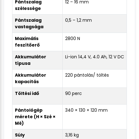
Pántszalag
12 – 16 mm
szélessége
Pántszalag
0,5 – 1,2 mm
vastagsága
Maximális
2800 N
feszítőerő
Akkumulátor
Li-ion 14,4 V, 4.0 Ah, 12 V DC
típusa
Akkumulátor
220 pántolás/ töltés
kapacitás
Töltési idő
90 perc
Pántológép
340 × 130 × 120 mm
mérete (H × Szé ×
Mé)
Súly
3,16 kg