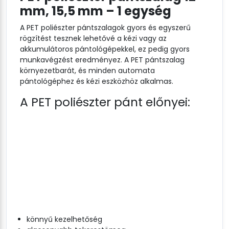
mm, 15,5 mm – 1 egység
A PET poliészter pántszalagok gyors és egyszerű
rögzítést tesznek lehetővé a kézi vagy az
akkumulátoros pántológépekkel, ez pedig gyors
munkavégzést eredményez. A PET pántszalag
környezetbarát, és minden automata
pántológéphez és kézi eszközhöz alkalmas.
A PET poliészter pánt előnyei:
könnyű kezelhetőség