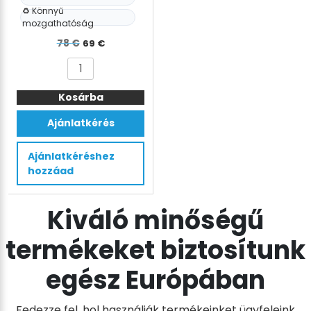
♻️ Könnyű
mozgathatóság
Det
Det
78
€
69
€
ursprungliga
nuvarande
Textil
priset
priset
pántszalag
var:
är:
Kosárba
adagoló
kocsi
78 €.
69 €.
Ajánlatkérés
-
Ø76
Ajánlatkéréshez
mm
hozzáad
mennyiség
Kiváló minőségű
termékeket biztosítunk
egész Európában
Fedezze fel, hol használják termékeinket ügyfeleink