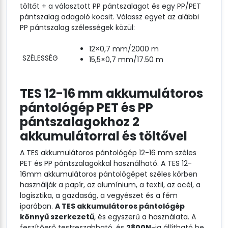
töltőt + a választott PP pántszalagot és egy PP/PET
pántszalag adagoló kocsit. Válassz egyet az alábbi
PP pántszalag szélességek közül:
12×0,7 mm/2000 m
SZÉLESSÉG
15,5×0,7 mm/17.50 m
TES 12-16 mm akkumulátoros
pántológép PET és PP
pántszalagokhoz 2
akkumulátorral és töltővel
A TES akkumulátoros pántológép 12-16 mm széles
PET és PP pántszalagokkal használható. A TES 12-
16mm akkumulátoros pántológépet széles körben
használják a papír, az alumínium, a textil, az acél, a
logisztika, a gazdaság, a vegyészet és a fém
iparában.
A TES akkumulátoros pántológép
könnyű szerkezetű
, és egyszerű a használata. A
feszítőerő testreszabható, és
2800N
-ig állítható be,