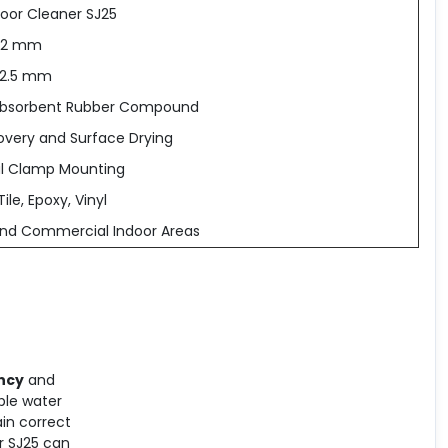
Floor Cleaner SJ25
× 2 mm
 2.5 mm
 Absorbent Rubber Compound
very and Surface Drying
l Clamp Mounting
ile, Epoxy, Vinyl
 and Commercial Indoor Areas
ency
and
able water
in correct
er SJ25 can