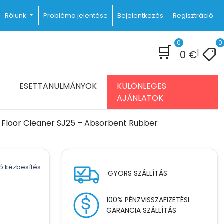
Rólunk
Probléma jelentése
Bejelentkezés
Regisztráció
0
0
🛒
|
0
€
ESETTANULMÁNYOK
KÜLÖNLEGES
AJÁNLATOK
l Floor Cleaner SJ25 – Absorbent Rubber
tó kézbesítés
GYORS SZÁLLÍTÁS
100% PÉNZVISSZAFIZETÉSI
GARANCIA SZÁLLÍTÁS
et
iga
uvarande