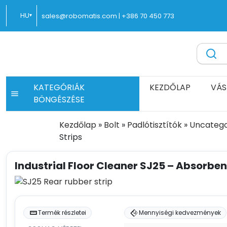
Ugrás
HU
sales@robomatis.com |
+386 70 450 773
▾
a
tartalomra
pantolas.hu® – Kiváló minőségű csomagolóeszközök gyor
Battery Strapping Tools and Packing Machines Delivere
KATEGÓRIÁK
KEZDŐLAP
VÁS
BÖNGÉSZÉSE
Kezdőlap
»
Bolt
»
Padlótisztítók
»
Uncatego
Strips
Industrial Floor Cleaner SJ25 – Absorben
Termék részletei
Mennyiségi kedvezmények