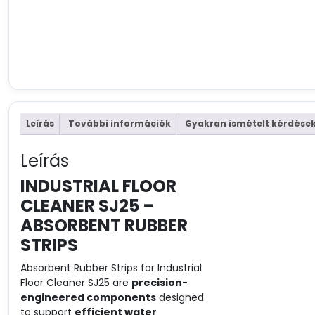
Leírás
További információk
Gyakran ismételt kérdése
Leírás
INDUSTRIAL FLOOR
CLEANER SJ25 –
ABSORBENT RUBBER
STRIPS
Absorbent Rubber Strips for Industrial
Floor Cleaner SJ25 are
precision-
engineered components
designed
to support
efficient water