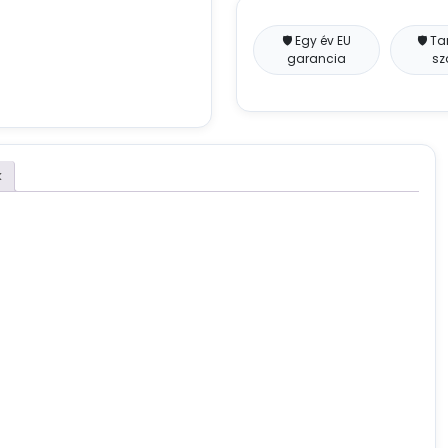
🛡️ Egy év EU
🛡️ T
garancia
sz
k