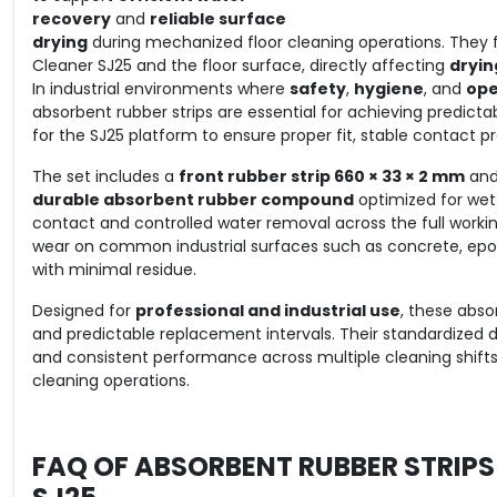
recovery
and
reliable surface
drying
during mechanized floor cleaning operations. They f
Cleaner SJ25 and the floor surface, directly affecting
dryin
In industrial environments where
safety
,
hygiene
, and
ope
absorbent rubber strips are essential for achieving predicta
for the SJ25 platform to ensure proper fit, stable contact 
The set includes a
front rubber strip 660 × 33 × 2 mm
and
durable absorbent rubber compound
optimized for wet
contact and controlled water removal across the full working
wear on common industrial surfaces such as concrete, epoxy, 
with minimal residue.
Designed for
professional and industrial use
, these abs
and predictable replacement intervals. Their standardized d
and consistent performance across multiple cleaning shifts,
cleaning operations.
FAQ OF
ABSORBENT RUBBER STRIPS