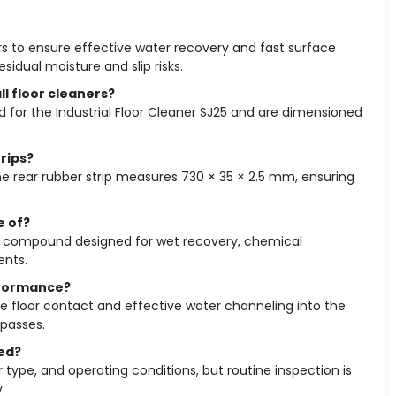
ers to ensure effective water recovery and fast surface
idual moisture and slip risks.
l floor cleaners?
d for the Industrial Floor Cleaner SJ25 and are dimensioned
rips?
he rear rubber strip measures 730 × 35 × 2.5 mm, ensuring
e of?
 compound designed for wet recovery, chemical
ents.
rformance?
le floor contact and effective water channeling into the
 passes.
ed?
ype, and operating conditions, but routine inspection is
.