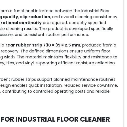
orm a functional interface between the Industrial Floor
g quality
,
slip reduction
, and overall cleaning consistency.
rational continuity
are required, correctly specified
ble cleaning results. The product is developed specifically
pressure, and consistent suction performance.
 a
rear rubber strip 730 × 35 × 2.5 mm
, produced from a
 recovery. The defined dimensions ensure uniform floor
 width. The material maintains flexibility and resistance to
tiles, and vinyl, supporting efficient moisture collection
orbent rubber strips support planned maintenance routines
esign enables quick installation, reduced service downtime,
 contributing to controlled operating costs and reliable
 FOR
INDUSTRIAL FLOOR CLEANER