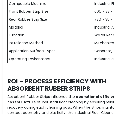
Compatible Machine
Industrial 
Front Rubber Strip Size
660 × 33 
Rear Rubber Strip Size
730 × 35 ×
Material
Industrial
Function
Water Reco
Installation Method
Mechanica
Application Surface Types
Concrete, T
Operating Environment
Industrial
ROI – PROCESS EFFICIENCY WITH
ABSORBENT RUBBER STRIPS
Absorbent Rubber Strips influence the
operational effici
cost structure
of industrial floor cleaning by ensuring reli
recovery during each cleaning pass. When the strips mainta
contact geometry and elasticity, the Industrial Floor Clean