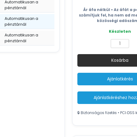
Automatikusan a
priset
p
pénztárnál
var:
ä
Ár áfa nélkül • Az áfát a 
71 €.
5
számítjuk fel, ha nem ad m
Automatikusan a
közösségi adószá
pénztárnál
Készleten
Automatikusan a
pénztárnál
Industrial
Floor
Cleaner
Kosárba
SJ25
-
Absorbent
Ajánlatkérés
Rubber
Strips
mennyiség
Ajánlatkéréshez ho
🔒 Biztonságos fizetés • PCI‑DSS 