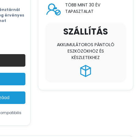
riset
TÖBB MINT 30 ÉV
r:
pénztárnál
TAPASZTALAT
9 €.
eg érvényes
mot
SZÁLLÍTÁS
AKKUMULÁTOROS PÁNTOLÓ
ESZKÖZÖKHÖZ ÉS
KÉSZLETEKHEZ
zzáad
kompatibilis