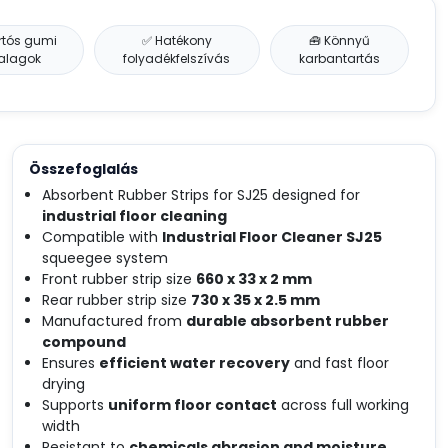
artós gumi
✅ Hatékony
🧰 Könnyű
alagok
folyadékfelszívás
karbantartás
Összefoglalás
Absorbent Rubber Strips for SJ25 designed for
industrial floor cleaning
Compatible with
Industrial Floor Cleaner SJ25
squeegee system
Front rubber strip size
660 x 33 x 2 mm
Rear rubber strip size
730 x 35 x 2.5 mm
Manufactured from
durable absorbent rubber
compound
Ensures
efficient water recovery
and fast floor
drying
Supports
uniform floor contact
across full working
width
Resistant to
chemicals abrasion and moisture