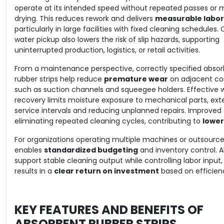
operate at its intended speed without repeated passes or 
drying. This reduces rework and delivers
measurable labor
particularly in large facilities with fixed cleaning schedules.
water pickup also lowers the risk of slip hazards, supporting
uninterrupted production, logistics, or retail activities.
From a maintenance perspective, correctly specified abso
rubber strips help reduce
premature wear
on adjacent c
such as suction channels and squeegee holders. Effective 
recovery limits moisture exposure to mechanical parts, ext
service intervals and reducing unplanned repairs. Improved
eliminating repeated cleaning cycles, contributing to
lower
For organizations operating multiple machines or outsour
enables
standardized budgeting
and inventory control. A
support stable cleaning output while controlling labor inpu
results in a
clear return on investment
based on efficiency
KEY FEATURES AND BENEFITS OF
ABSORBENT RUBBER STRIPS