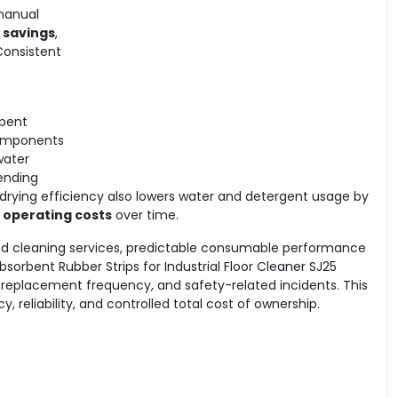
manual
 savings
,
 Consistent
rbent
omponents
water
ending
 drying efficiency also lowers water and detergent usage by
 operating costs
over time.
ced cleaning services, predictable consumable performance
bsorbent Rubber Strips for Industrial Floor Cleaner SJ25
t, replacement frequency, and safety-related incidents. This
, reliability, and controlled total cost of ownership.