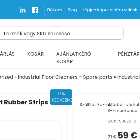
Blog
Lépjen kapcsolatba velünk
Fiókom
Termék vagy SKU keresése
s kiszállítása
d Fast and Free
ÁRLÁS
KOSÁR
AJÁNLATKÉRŐ
PÉNZTÁR
KOSÁR
rized
»
Industrial Floor Cleaners – Spare parts
»
Industria
17%
KEDVEZMÉNY
t Rubber Strips
Szállítás EU-raktárból · várha
3-7 munkanap
SKU: 750020_01
Det
D
59
€
71
€
ursprungl
n