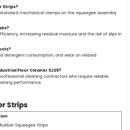
r Strips?
ng standard mechanical clamps on the squeegee assembly
sks?
ciency, increasing residual moisture and the risk of slips in
osts?
and detergent consumption, and wear on related
ustrial Floor Cleaner SJ25?
professional cleaning contractors who require reliable,
leaning performance.
r Strips
tion
Rubber Squeegee Strips